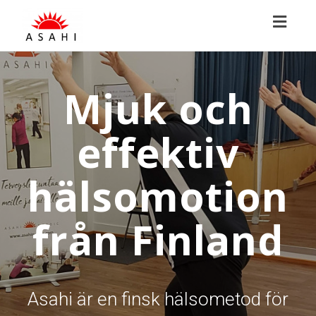
Toggl
navig
Mjuk och
effektiv
hälsomotion
från Finland
Asahi är en finsk hälsometod för